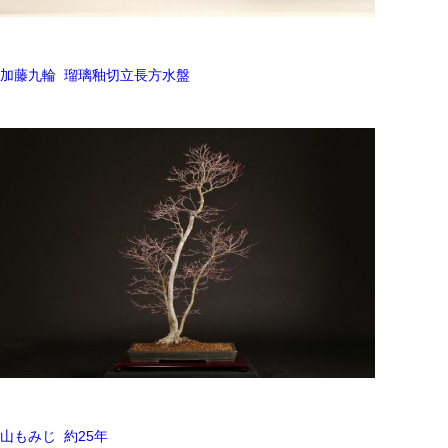
加藤九輪 瑠璃釉切立長方水盤
山もみじ 約25年